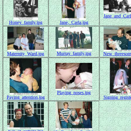
Jane_and_Carl
Honey_family.jpg
Jane,_Carla.jpg
Murray_family.jpg
Maternity_Ward.jpg
New_threesom
Playing_noses.jpg
Paying_attention.jpg
Signing_registe