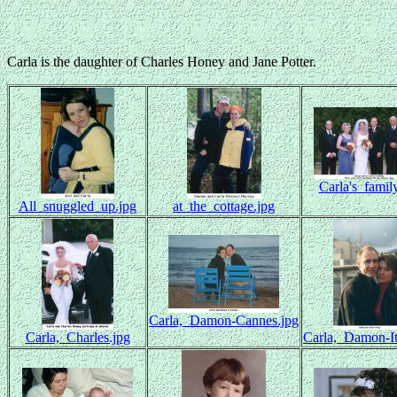
Carla is the daughter of Charles Honey and Jane Potter.
Carla's_famil
All_snuggled_up.jpg
at_the_cottage.jpg
Carla,_Damon-Cannes.jpg
Carla,_Charles.jpg
Carla,_Damon-It