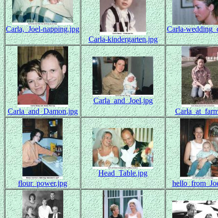
Carla,_Joel-napping.jpg
Carla-wedding_
Carla-kindergarten.jpg
Carla_and_Joel.jpg
Carla_and_Damon.jpg
Carla_at_farm
Head_Table.jpg
flour_power.jpg
hello_from_Joe