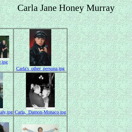
Carla Jane Honey Murray
y.jpg
Carla's_other_persona.jpg
aly.jpg
Carla,_Damon-Monaco.jpg