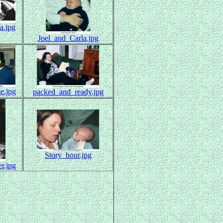
a.jpg
Joel_and_Carla.jpg
e.jpg
packed_and_ready.jpg
Story_hour.jpg
r.jpg