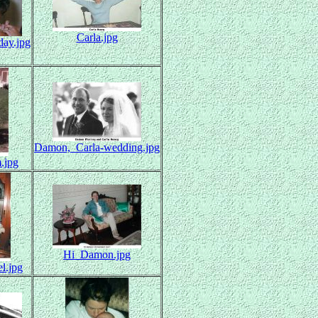
Carla.jpg
day.jpg
Damon,_Carla-wedding.jpg
.jpg
Hi_Damon.jpg
l.jpg