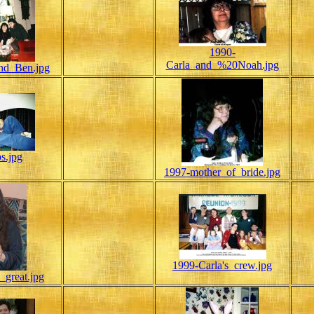
1990-
Carla_and_%20Noah.jpg
nd_Ben.jpg
s.jpg
1997-mother_of_bride.jpg
1999-Carla's_crew.jpg
_great.jpg