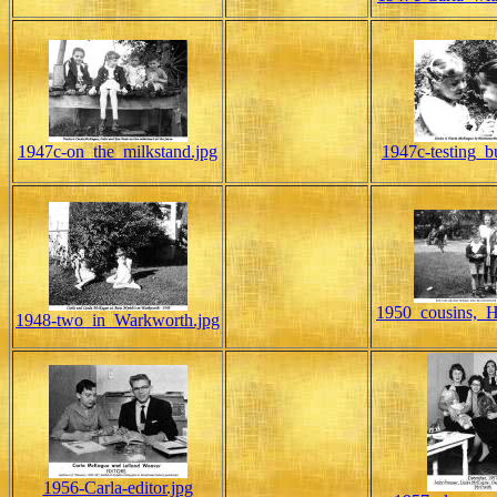
1947c-on_the_milkstand.jpg
1947c-testing_bu
1950_cousins,_H
1948-two_in_Warkworth.jpg
1956-Carla-editor.jpg