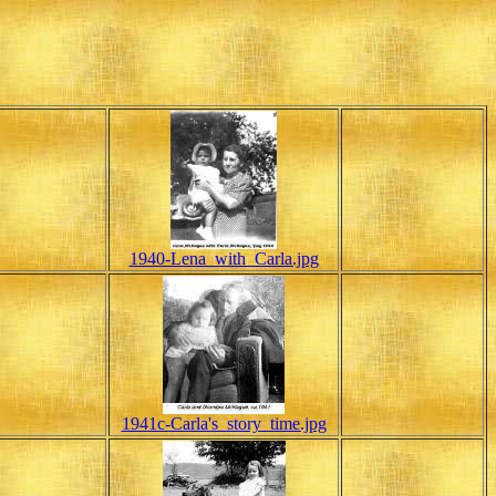
1940-Lena_with_Carla.jpg
1941c-Carla's_story_time.jpg