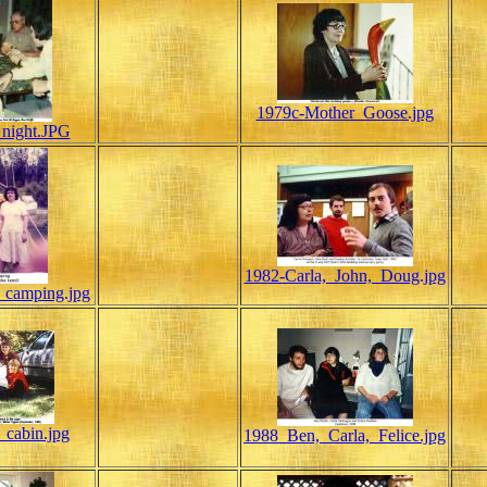
1979c-Mother_Goose.jpg
_night.JPG
1982-Carla,_John,_Doug.jpg
e_camping.jpg
_cabin.jpg
1988_Ben,_Carla,_Felice.jpg