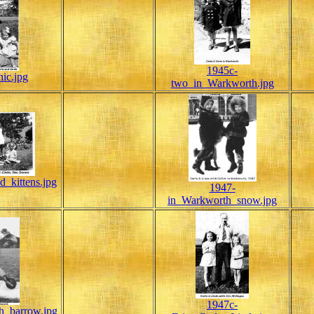
1945c-
nic.jpg
two_in_Warkworth.jpg
d_kittens.jpg
1947-
in_Warkworth_snow.jpg
1947c-
h_barrow.jpg