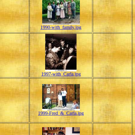
1990-with_family.jpg
1997-with_Carla.jpg
1999-Fred_&_Carla.jpg