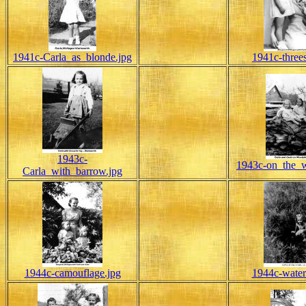
1941c-Carla_as_blonde.jpg
1941c-three
1943c-
1943c-on_the_w
Carla_with_barrow.jpg
1944c-camouflage.jpg
1944c-water