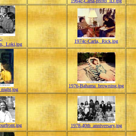
1964c-Carla-photo_ID.jpg
c-
1974c-Carla,_Rick.jpg
n,_Loki.jpg
1976-Bahama_browning.jpg
night.jpg
urfront.jpg
1978-40th_anniversary.jpg