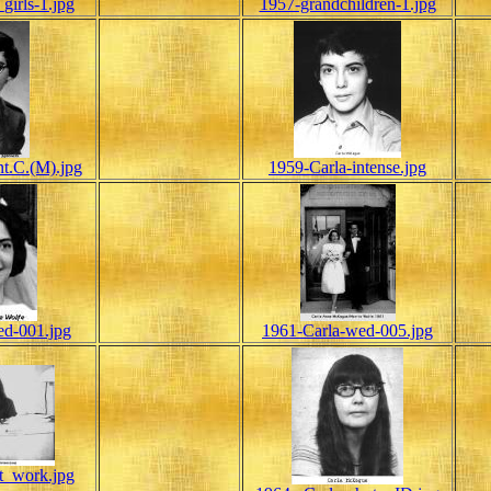
girls-1.jpg
1957-grandchildren-1.jpg
nt.C.(M).jpg
1959-Carla-intense.jpg
ed-001.jpg
1961-Carla-wed-005.jpg
t_work.jpg