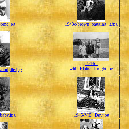
some.jpg
1943c-brown_bagging_it.jpg
1943c-
with_Elaine_Knight.jpg
oodpile.jpg
baby.jpg
1945-V.E._Day.jpg