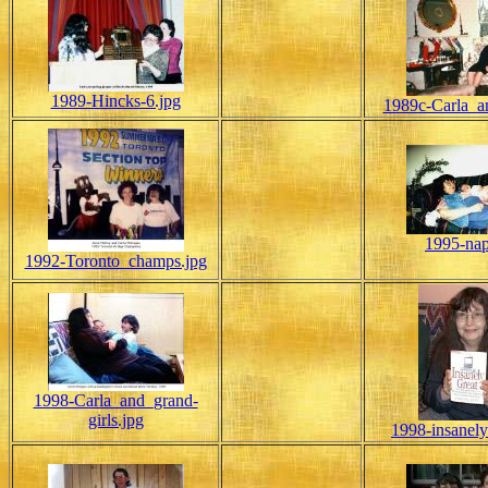
1989-Hincks-6.jpg
1989c-Carla_a
1995-nap
1992-Toronto_champs.jpg
1998-Carla_and_grand-
girls.jpg
1998-insanely