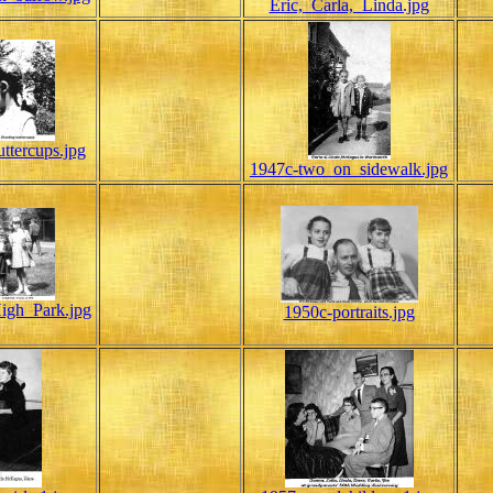
Eric,_Carla,_Linda.jpg
ttercups.jpg
1947c-two_on_sidewalk.jpg
igh_Park.jpg
1950c-portraits.jpg