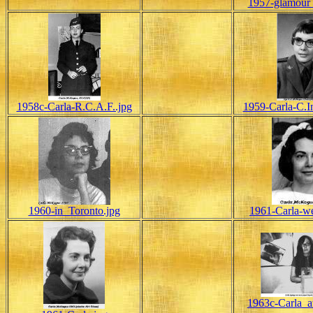
1957-glamour_
1958c-Carla-R.C.A.F..jpg
1959-Carla-C.I
1960-in_Toronto.jpg
1961-Carla-w
1963c-Carla_a