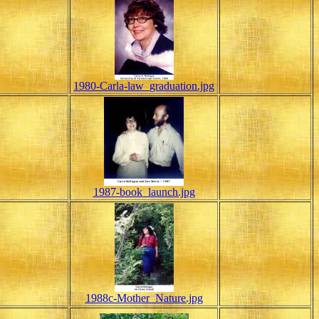
1980-Carla-law_graduation.jpg
1987-book_launch.jpg
1988c-Mother_Nature.jpg