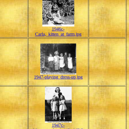
1946c-
Carla,_kitten_at_farm.jpg
1947-playing_dress-up.jpg
1947c-