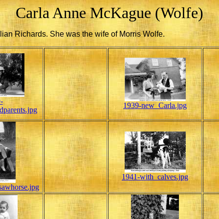
Carla Anne McKague (Wolfe)
lian Richards. She was the wife of Morris Wolfe.
-
1939-new_Carla.jpg
dparents.jpg
1941-with_calves.jpg
sawhorse.jpg