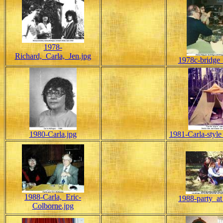
1978-
Richard,_Carla,_Jen.jpg
1978c-bridge
1980-Carla.jpg
1981-Carla-styl
1988-Carla,_Eric-
1988-party_at
Colborne.jpg