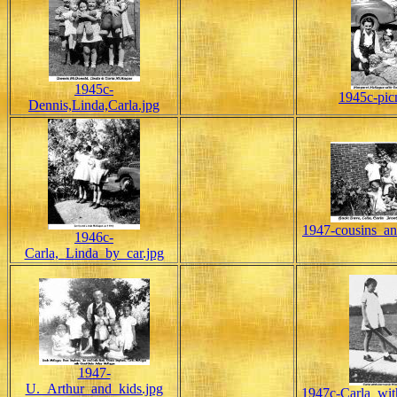
1945c-
1945c-pic
Dennis,Linda,Carla.jpg
1947-cousins_an
1946c-
Carla,_Linda_by_car.jpg
1947-
U._Arthur_and_kids.jpg
1947c-Carla_wit