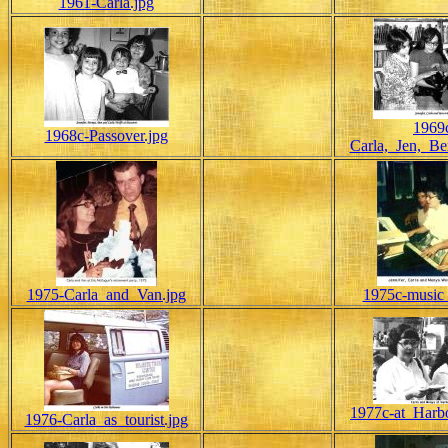
1961-Carla.jpg
1969
1968c-Passover.jpg
Carla,_Jen,_Be
1975-Carla_and_Van.jpg
1975c-music_
1977c-at_Harbo
1976-Carla_as_tourist.jpg