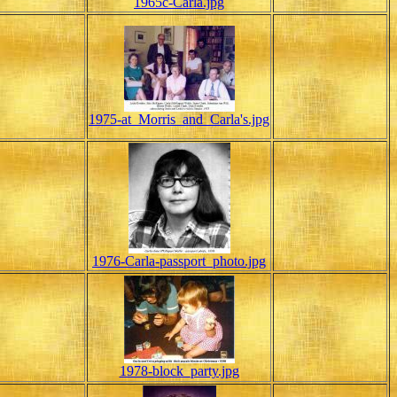
1965c-Carla.jpg
1975-at_Morris_and_Carla's.jpg
1976-Carla-passport_photo.jpg
1978-block_party.jpg