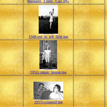
Margaret,_Linda,_Carl.JPG
1948-out_in_left_field.jpg
1952c-music_lesson.jpg
1957c-cropped.jpg