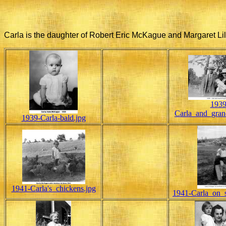
Carla is the daughter of Robert Eric McKague and Margaret Lil
1939
Carla_and_gran
1939-Carla-bald.jpg
1941-Carla's_chickens.jpg
1941-Carla_on_